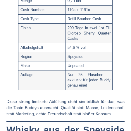
Menge
0,7 Liter
Cask Numbers
119a + 1191a
Cask Type
Refill Bourbon Cask
Finish
299 Tage in zwei 1st Fill
Oloroso Sherry Quarter
Casks
Alkoholgehalt
54,6 % vol
Region
Speyside
Make
Unpeated
Auflage
Nur 25 Flaschen –
exklusiv für jeden Buddy
genau eine!
Diese streng limitierte Abfüllung steht sinnbildlich für das, was
die Taste Buddys ausmacht: Qualität statt Masse, Leidenschaft
statt Marketing, echte Freundschaft statt bloßer Konsum.
Whisky aus der Speyside