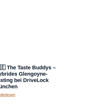
🇪 The Taste Buddys –
ybrides Glengoyne-
sting bei DriveLock
ünchen
iterlesen