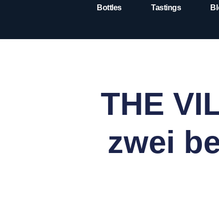
Bottles
Tastings
Bl
THE VIL
zwei b