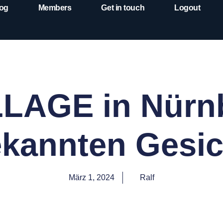
og
Members
Get in touch
Logout
LAGE in Nürn
ekannten Gesi
März 1, 2024
Ralf