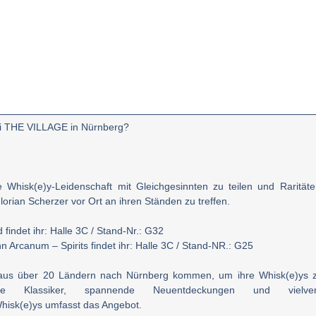
i
THE VILLAGE in Nürnberg?
re
Whisk(e)y-Leidenschaft
mit Gleichgesinnten zu teilen und Rarität
orian Scherzer vor Ort an ihren Ständen zu treffen.
d
findet ihr:
Halle 3C / Stand-Nr.: G32
n Arcanum – Spirits
findet ihr:
Halle 3C / Stand-NR.: G25
aus über 20 Ländern nach Nürnberg kommen, um ihre Whisk(e)ys zu
iebte Klassiker, spannende Neuentdeckungen und viel
hisk(e)ys umfasst das Angebot.