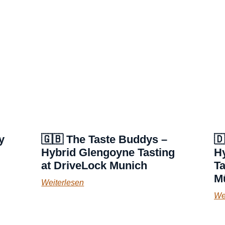
y
🇬🇧 The Taste Buddys –
🇩
Hybrid Glengoyne Tasting
H
at DriveLock Munich
Ta
M
Weiterlesen
We