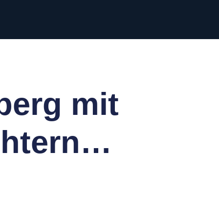
berg mit
chtern…